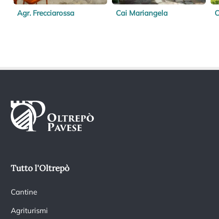
Agr. Frecciarossa
Cai Mariangela
C
Tutto l'Oltrepò
Cantine
Agriturismi