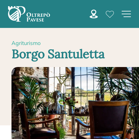
Agriturismo
Borgo Santuletta
HOME
AGRITURISMI
BORGO SANTULETTA