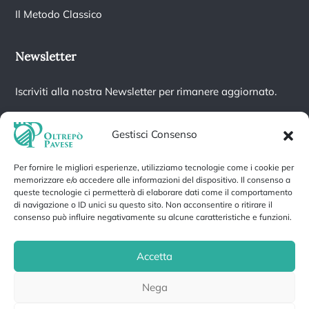
Il Metodo Classico
Newsletter
Iscriviti alla nostra Newsletter per rimanere aggiornato.
Gestisci Consenso
Per fornire le migliori esperienze, utilizziamo tecnologie come i cookie per
Iscrivendoti accetti la nostra
Informativa sulla privacy
e fornisci il
memorizzare e/o accedere alle informazioni del dispositivo. Il consenso a
consenso a ricevere aggiornamenti dalla nostra azienda.
queste tecnologie ci permetterà di elaborare dati come il comportamento
di navigazione o ID unici su questo sito. Non acconsentire o ritirare il
consenso può influire negativamente su alcune caratteristiche e funzioni.
Accetta
Privacy Policy
Cookie Policy
Nega
Gestisci cookie