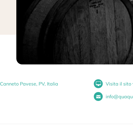
Canneto Pavese, PV, Italia
Visita il sit
info@quaqua