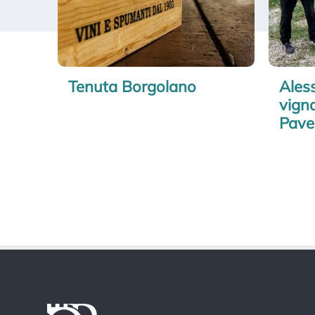
Tenuta Borgolano
Aless
vigna
Pave