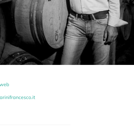
o web
rinifrancesco.it