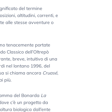
gnificato del termine
zioni, altitudini, correnti, e
tte alle stesse avventure o
hanno tenacemente portate
do Classico dell’Oltrepò
ante, breve, intuitivo di una
rdi nel lontano 1996, del
rosa si chiama ancora
Cruasé
,
i più.
ogramma del Bonarda
La
 dove c’è un progetto da
oltura biologica dall’ente