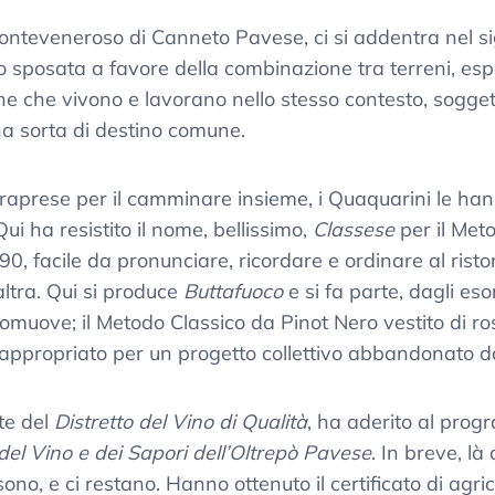
Monteveneroso di Canneto Pavese, ci si addentra nel si
o sposata a favore della combinazione tra terreni, esposi
sone che vivono e lavorano nello stesso contesto, sogge
a sorta di destino comune.
intraprese per il camminare insieme, i Quaquarini le 
ui ha resistito il nome, bellissimo,
Classese
per il Meto
0, facile da pronunciare, ricordare e ordinare al ristor
ltra. Qui si produce
Buttafuoco
e si fa parte, dagli eso
 promuove; il Metodo Classico da Pinot Nero vestito di 
ppropriato per un progetto collettivo abbandonato da
te del
Distretto del Vino di Qualità
, ha aderito al pr
del Vino e dei Sapori dell’Oltrepò Pavese
. In breve, là
ono, e ci restano. Hanno ottenuto il certificato di agric