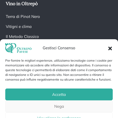
Vino in Oltrepò
Terra di Pinot Nero
Vitigni e clima
Il Metodo Classico
Gestisci Consenso
Newsletter
Per fornire le migliori esperienze, utilizziamo tecnologie come i cookie per
memorizzare e/o accedere alle informazioni del dispositivo. Il consenso a
Iscriviti alla nostra Newsletter per rimanere aggiornato.
queste tecnologie ci permetterà di elaborare dati come il comportamento
di navigazione o ID unici su questo sito. Non acconsentire o ritirare il
consenso può influire negativamente su alcune caratteristiche e funzioni.
Accetta
Iscrivendoti accetti la nostra
Informativa sulla privacy
e fornisci il
consenso a ricevere aggiornamenti dalla nostra azienda.
Nega