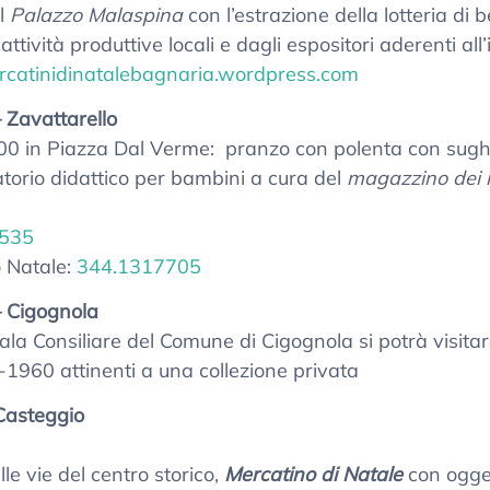
el
Palazzo Malaspina
con l’estrazione della lotteria di
attività produttive locali e dagli espositori aderenti all’
ercatinidinatalebagnaria.wordpress.com
 Zavattarello
.00 in Piazza Dal Verme: pranzo con polenta con sughi 
atorio didattico per bambini a cura del
magazzino dei r
535
 Natale:
344.1317705
 Cigognola
Sala Consiliare del Comune di Cigognola si potrà visitar
1960 attinenti a una collezione privata
Casteggio
lle vie del centro storico,
Mercatino di Natale
con ogget