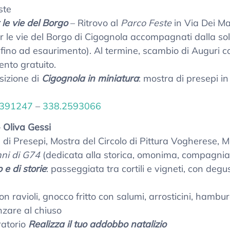
ste
 le vie del Borgo
– Ritrovo al
Parco Feste
in Via Dei Mar
e vie del Borgo di Cigognola accompagnati dalla sola
 fino ad esaurimento). Al termine, scambio di Auguri co
ento gratuito.
osizione di
Cigognola in miniatura
: mostra di presepi i
4391247
–
338.2593066
–
Oliva Gessi
a di Presepi, Mostra del Circolo di Pittura Vogherese, 
ni di G74
(dedicata alla storica, omonima, compagnia 
o e di storie
: passeggiata tra cortili e vigneti, con degus
n ravioli, gnocco fritto con salumi, arrosticini, hamburg
anzare al chiuso
ratorio
Realizza il tuo addobbo natalizio