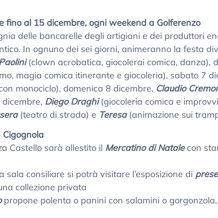
 fino al 15 dicembre, ogni weekend a Golferenzo
a delle bancarelle degli artigiani e dei produttori eno
ntico. In ognuno dei sei giorni, animeranno la festa dive
Paolini
(clown acrobatica, giocolerai comica, danza),
mo, magia comica itinerante e giocoleria), sabato 7 d
 con monociclo), domenica 8 dicembre,
Claudio Cremo
14 dicembre,
Diego Draghi
(giocoleria comica e improvv
sera
(teatro di strada) e
Teresa
(animazione sui trampo
–
Cigognola
a Castello sarà allestito il
Mercatino di Natale
con stan
sala consiliare si potrà visitare l’esposizione di
prese
na collezione privata
o
propone polenta o panini con salamini o gorgonzola,