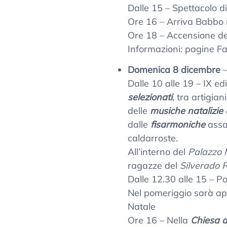
Dalle 15 – Spettacolo d
Ore 16 – Arriva Babbo
Ore 18 – Accensione del
Informazioni: pagine F
Domenica 8 dicembre
Dalle 10 alle 19 – IX ed
selezionati
, tra artigian
delle
musiche natalizie
dalle
fisarmoniche
assap
caldarroste.
All’interno del
Palazzo 
ragazze del
Silverado 
Dalle 12.30 alle 15 – Po
Nel pomeriggio sarà ape
Natale
Ore 16 – Nella
Chiesa d