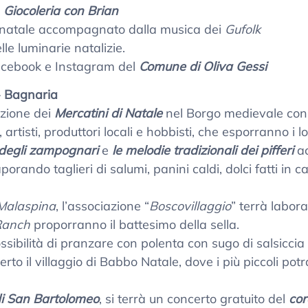
i
Giocoleria con Brian
 natale accompagnato dalla musica dei
Gufolk
le luminarie natalizie.
acebook e Instagram del
Comune di Oliva Gessi
–
Bagnaria
izione dei
Mercatini di Natale
nel Borgo medievale con 
i, artisti, produttori locali e hobbisti, che esporranno i 
 degli zampognari
e
le melodie tradizionali dei pifferi
ac
orando taglieri di salumi, panini caldi, dolci fatti in cas
Malaspina
, l’associazione “
Boscovillaggio
” terrà labora
Ranch
proporranno il battesimo della sella.
ssibilità di pranzare con polenta con sugo di salsiccia
rto il villaggio di Babbo Natale, dove i più piccoli p
i San Bartolomeo
, si terrà un concerto gratuito del
cor