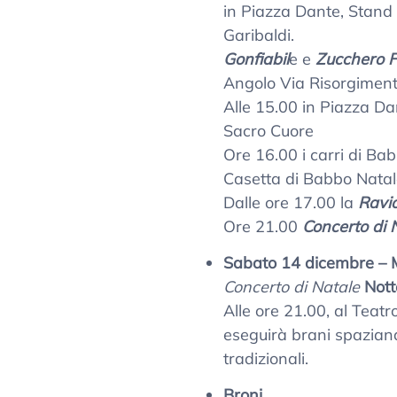
in Piazza Dante, Stand
Garibaldi.
Gonfiabil
e e
Zucchero F
Angolo Via Risorgimen
Alle 15.00 in Piazza Da
Sacro Cuore
Ore 16.00 i carri di Ba
Casetta di Babbo Natale
Dalle ore 17.00 la
Ravio
Ore 21.00
Concerto di 
Sabato 14 dicembre – 
Concerto di Natale
Nott
Alle ore 21.00, al Teatr
eseguirà brani spaziando
tradizionali.
Broni