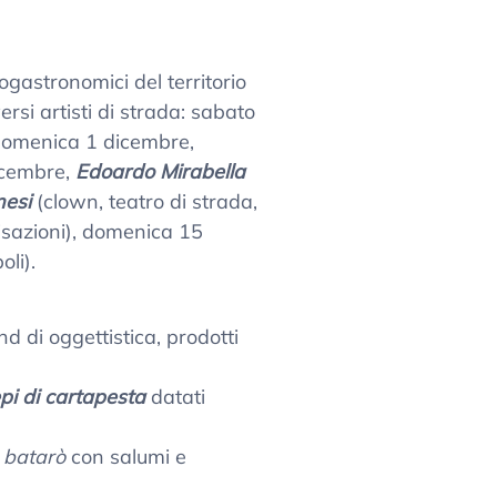
gastronomici del territorio
rsi artisti di strada: sabato
 domenica 1 dicembre,
icembre,
Edoardo Mirabella
nesi
(clown, teatro di strada,
isazioni), domenica 15
li).
d di oggettistica, prodotti
pi di cartapesta
datati
batarò
con salumi e