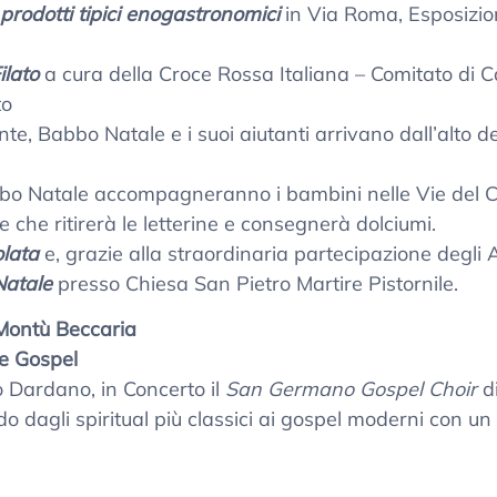
prodotti tipici enogastronom
ici
in Via Roma, Esposizio
ilato
a cura della Croce Rossa Italiana – Comitato di 
to
nte, Babbo Natale e i suoi aiutanti arrivano dall’alto 
bbo Natale accompagneranno i bambini nelle Vie del Ce
 che ritirerà le letterine e consegnerà dolciumi.
lata
e, grazie alla straordinaria partecipazione degli A
Natale
presso Chiesa San Pietro Martire Pistornile.
Montù Beccaria
e Gospel
o Dardano, in Concerto il
San Germano Gospel Choir
d
 dagli spiritual più classici ai gospel moderni con un f