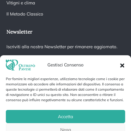
Vitigni e clima
Il Metodo Classico
Newsletter
Iscriviti alla nostra Newsletter per rimanere aggiornato.
Gestisci Consenso
Per fornire le migliori esperienze, utilizziamo tecnologie come i cookie per
Iscrivendoti accetti la nostra
Informativa sulla privacy
e fornisci il
memorizzare e/o accedere alle informazioni del dispositivo. Il consenso a
consenso a ricevere aggiornamenti dalla nostra azienda.
queste tecnologie ci permetterà di elaborare dati come il comportamento
di navigazione o ID unici su questo sito. Non acconsentire o ritirare il
consenso può influire negativamente su alcune caratteristiche e funzioni.
Accetta
Privacy Policy
Cookie Policy
Nega