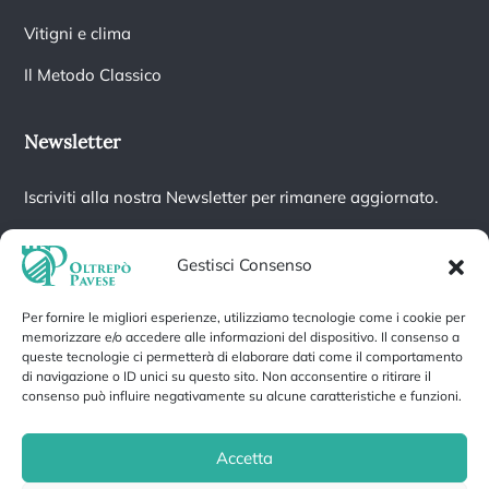
Vitigni e clima
Il Metodo Classico
Newsletter
Iscriviti alla nostra Newsletter per rimanere aggiornato.
Gestisci Consenso
Per fornire le migliori esperienze, utilizziamo tecnologie come i cookie per
Iscrivendoti accetti la nostra
Informativa sulla privacy
e fornisci il
memorizzare e/o accedere alle informazioni del dispositivo. Il consenso a
consenso a ricevere aggiornamenti dalla nostra azienda.
queste tecnologie ci permetterà di elaborare dati come il comportamento
di navigazione o ID unici su questo sito. Non acconsentire o ritirare il
consenso può influire negativamente su alcune caratteristiche e funzioni.
Accetta
Privacy Policy