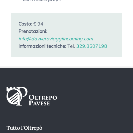
Costo
: € 94
Prenotazioni
:
info@davveroviaggiincoming.com
Informazioni tecniche
: Tel.
329.8507198
Tutto l'Oltrepò