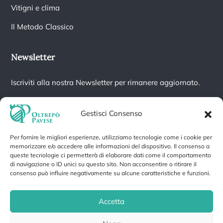
Vitigni e clima
Il Metodo Classico
Newsletter
Iscriviti alla nostra Newsletter per rimanere aggiornato.
Gestisci Consenso
Per fornire le migliori esperienze, utilizziamo tecnologie come i cookie per
Iscrivendoti accetti la nostra
Informativa sulla privacy
e fornisci il
memorizzare e/o accedere alle informazioni del dispositivo. Il consenso a
consenso a ricevere aggiornamenti dalla nostra azienda.
queste tecnologie ci permetterà di elaborare dati come il comportamento
di navigazione o ID unici su questo sito. Non acconsentire o ritirare il
consenso può influire negativamente su alcune caratteristiche e funzioni.
Accetta
Privacy Policy