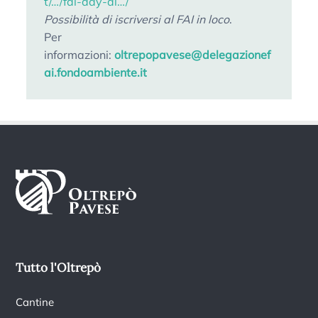
t/…/fai-day-al…/
Possibilità di iscriversi al FAI in loco
.
Per
informazioni:
oltrepopavese@delegazionef
ai.fondoambiente.it
Tutto l'Oltrepò
Cantine