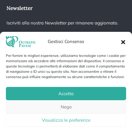
Newsletter
Iscriviti alla nostra Newsletter per rimanere aggiornato.
Gestisci Consenso
Per fornire le migliori esperienze, utilizziamo tecnologie come i cookie per
Iscrivendoti accetti la nostra
Informativa sulla privacy
e fornisci il
memorizzare e/o accedere alle informazioni del dispositivo. Il consenso a
consenso a ricevere aggiornamenti dalla nostra azienda.
queste tecnologie ci permetterà di elaborare dati come il comportamento
di navigazione o ID unici su questo sito. Non acconsentire o ritirare il
consenso può influire negativamente su alcune caratteristiche e funzioni.
Accetta
Privacy Policy
Cookie Policy
Nega
Gestisci cookie
© 2026 Portale Oltrepò Pavese
Visualizza le preferenze
Realizzato da Copyservice