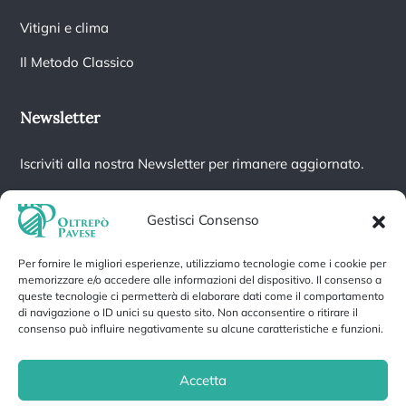
Vitigni e clima
Il Metodo Classico
Newsletter
Iscriviti alla nostra Newsletter per rimanere aggiornato.
Gestisci Consenso
Per fornire le migliori esperienze, utilizziamo tecnologie come i cookie per
Iscrivendoti accetti la nostra
Informativa sulla privacy
e fornisci il
memorizzare e/o accedere alle informazioni del dispositivo. Il consenso a
consenso a ricevere aggiornamenti dalla nostra azienda.
queste tecnologie ci permetterà di elaborare dati come il comportamento
di navigazione o ID unici su questo sito. Non acconsentire o ritirare il
consenso può influire negativamente su alcune caratteristiche e funzioni.
Accetta
Privacy Policy