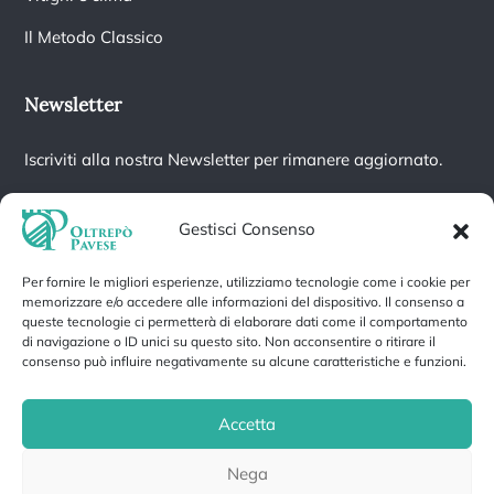
Il Metodo Classico
Newsletter
Iscriviti alla nostra Newsletter per rimanere aggiornato.
Gestisci Consenso
Per fornire le migliori esperienze, utilizziamo tecnologie come i cookie per
Iscrivendoti accetti la nostra
Informativa sulla privacy
e fornisci il
memorizzare e/o accedere alle informazioni del dispositivo. Il consenso a
consenso a ricevere aggiornamenti dalla nostra azienda.
queste tecnologie ci permetterà di elaborare dati come il comportamento
di navigazione o ID unici su questo sito. Non acconsentire o ritirare il
consenso può influire negativamente su alcune caratteristiche e funzioni.
Accetta
Privacy Policy
Cookie Policy
Nega