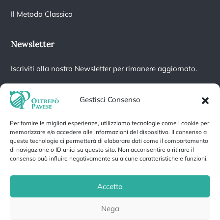
Il Metodo Classico
Newsletter
Iscriviti alla nostra Newsletter per rimanere aggiornato.
Gestisci Consenso
Per fornire le migliori esperienze, utilizziamo tecnologie come i cookie per
Iscrivendoti accetti la nostra
Informativa sulla privacy
e fornisci il
memorizzare e/o accedere alle informazioni del dispositivo. Il consenso a
consenso a ricevere aggiornamenti dalla nostra azienda.
queste tecnologie ci permetterà di elaborare dati come il comportamento
di navigazione o ID unici su questo sito. Non acconsentire o ritirare il
consenso può influire negativamente su alcune caratteristiche e funzioni.
Accetta
Privacy Policy
Cookie Policy
Nega
Gestisci cookie