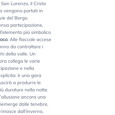
 San Lorenzo, il Cristo
 vengono portati in
vie del Borgo.
tensa partecipazione,
l’elemento più simbolico
uoco
. Alle fiaccole accese
fanno da contraltare i
hi della valle. Un
ra collega le varie
cipazione e nella
splicita: è una gara
iuscirà a produrre le
iù durature nella notte.
 l’allusione ancora una
 riemerge dalle tenebre,
rinasce dall’inverno,