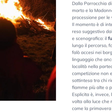
Dalla Parrocchia di
morto e la Madonna
processione per le 
Il momento è di in
reso suggestivo dal
e scenografico: il
f
lungo il percorso, 
falò accesi nei borg
linguaggio che anco
località nella parte
competizione non e
sottintesa tra chi r
fiamme più alte o p
Esplicita è, invece,
volta alla luce che
come la primavera 