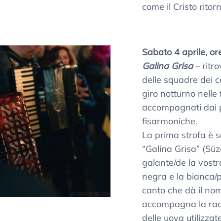
come il Cristo ritor
Sabato 4 aprile, or
Galina Grisa
– ritro
delle squadre dei c
giro notturno nelle 
accompagnati dai pi
fisarmoniche.
La prima strofa è 
“Galina Grisa” (Süza
galante/de la vostra
negra e la bianca/p
canto che dà il nom
accompagna la racc
delle uova utilizzat