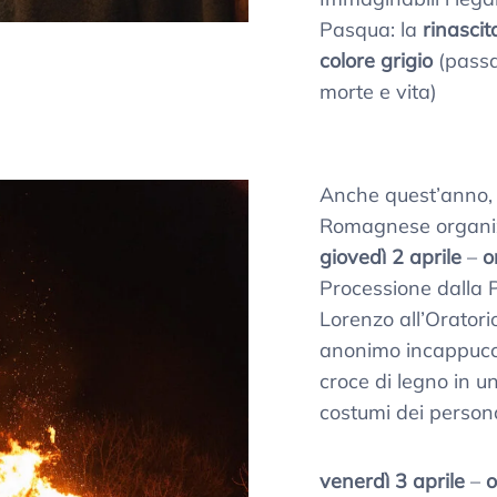
Pasqua: la
rinascit
colore grigio
(passag
morte e vita)
Anche quest’anno, 
Romagnese organizz
giovedì 2 aprile
–
o
Processione dalla 
Lorenzo all’Oratori
anonimo incappucc
croce di legno in 
costumi dei person
venerdì 3 aprile
–
o