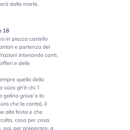
nerà dalla morte.
e 18
vo in piazza castello
antori e partenza del
frazioni intonando canti,
fferi e delle
sempre quella della
 süza gh’è chi ‘l
 galina grisa/ e la
üra che la canta), il
e alla festa e che
olta, casa per casa,
e, poi, per preparare, a