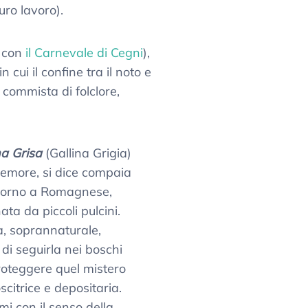
uro lavoro).
e con
il Carnevale di Cegni
),
 cui il confine tra il noto e
e commista di folclore,
na Grisa
(Gallina Grigia)
emore, si dice compaia
torno a Romagnese,
a da piccoli pulcini.
a, soprannaturale,
di seguirla nei boschi
roteggere quel mistero
oscitrice e depositaria.
mi con il senso della