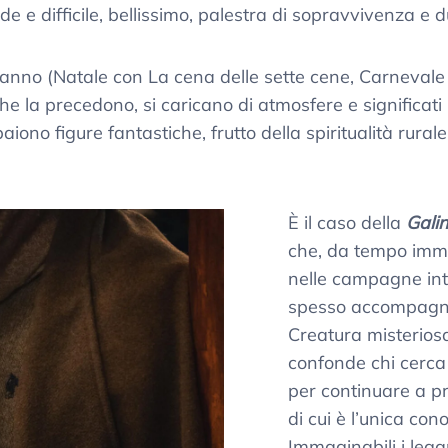
 e difficile, bellissimo, palestra di sopravvivenza e d
ll’anno (Natale con La cena delle sette cene, Carneval
e la precedono, si caricano di atmosfere e significati in
ppaiono figure fantastiche, frutto della spiritualità rural
È il caso della
Gali
che, da tempo imm
nelle campagne in
spesso accompagnat
Creatura misterios
confonde chi cerca 
per continuare a p
di cui è l’unica con
Immaginabili i lega