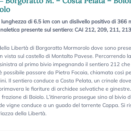
” ‒ Borgoratto M. – Costa Pelata – Boio
olo
a lunghezza di 6.5 km con un dislivello positivo di 366 
naletica presente sul sentiero: CAI 212, 209, 211, 213
della Libertà di Borgoratto Mormorolo dove sono prese
n vista sul castello di Montalto Pavese. Percorrendo la
a sinistra al primo bivio impegnando il sentiero 212 ch
 è possibile passare da Pietra Focaia, chiamata così pe
ni. Il sentiero conduce a Costa Pelata, un crinale dove
imavera le fioriture di orchidee selvatiche e ginestre. 
frazione di Boiolo. L’itinerario prosegue sino al bivio d
e vigne conduce a un guado del torrente Coppa. Si risa
iazza della Libertà.