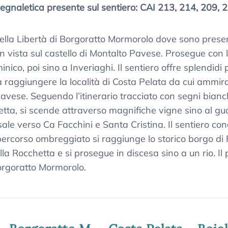
Segnaletica presente sul sentiero: CAI 213, 214, 209, 
della Libertà di Borgoratto Mormorolo dove sono presen
n vista sul castello di Montalto Pavese. Prosegue con l
inico, poi sino a Inveriaghi. Il sentiero offre splendidi
o a raggiungere la località di Costa Pelata da cui ammi
vese. Seguendo l’itinerario tracciato con segni bianchi
ocetta, si scende attraverso magnifiche vigne sino al g
sale verso Ca Facchini e Santa Cristina. Il sentiero con
percorso ombreggiato si raggiunge lo storico borgo di 
ella Rocchetta e si prosegue in discesa sino a un rio. Il
Borgoratto Mormorolo.