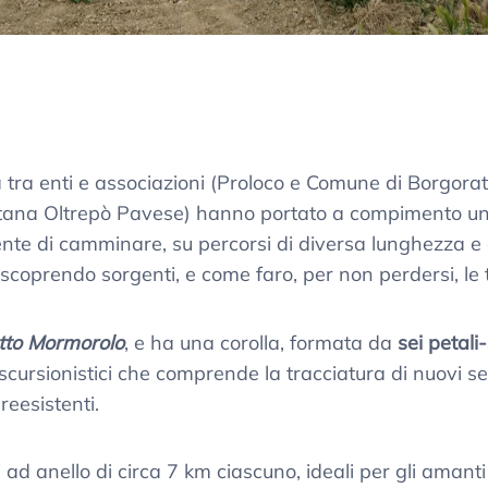
ia tra enti e associazioni (Proloco e Comune di Borgor
ana Oltrepò Pavese) hanno portato a compimento una 
te di camminare, su percorsi di diversa lunghezza e dif
oprendo sorgenti, e come faro, per non perdersi, le torr
atto Mormorolo
, e ha una corolla, formata da
sei petali-
escursionistici che comprende la tracciatura di nuovi sen
reesistenti.
ri ad anello di circa 7 km ciascuno, ideali per gli amant