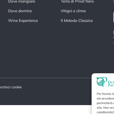
Dove mangiare
Terra di Pinot Nero
Dove dormire
Vitigni e clima
Wine Experience
Il Metodo Classico
estisci cookie
Per fornire 
e/o accedere
permetterà d
sito. Non ac
caratteristic