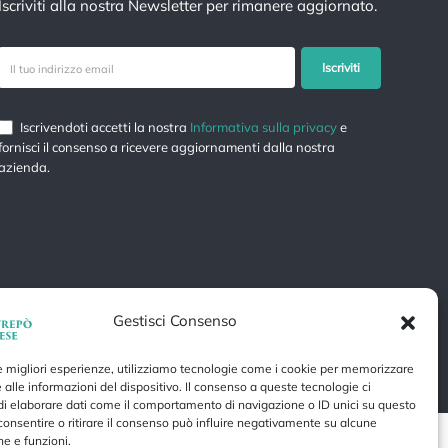
Iscriviti alla nostra Newsletter per rimanere aggiornato.
Iscrivendoti accetti la nostra
Informativa sulla privacy
e
fornisci il consenso a ricevere aggiornamenti dalla nostra
azienda.
Gestisci Consenso
Realizzato da Copyservice
le migliori esperienze, utilizziamo tecnologie come i cookie per memorizzare
 alle informazioni del dispositivo. Il consenso a queste tecnologie ci
i elaborare dati come il comportamento di navigazione o ID unici su questo
consentire o ritirare il consenso può influire negativamente su alcune
he e funzioni.