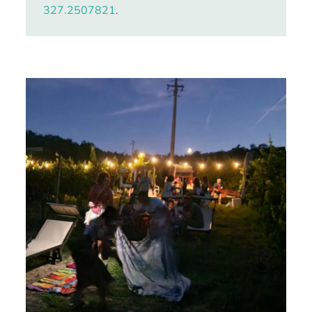
327.2507821
.