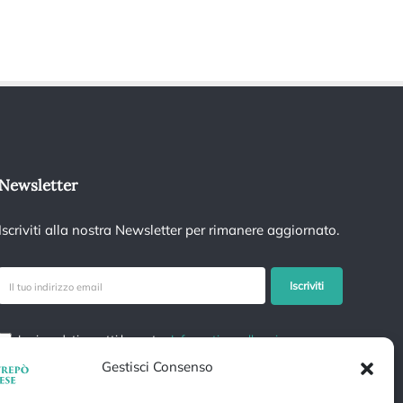
Newsletter
Iscriviti alla nostra Newsletter per rimanere aggiornato.
Iscrivendoti accetti la nostra
Informativa sulla privacy
e
fornisci il consenso a ricevere aggiornamenti dalla nostra
Gestisci Consenso
azienda.