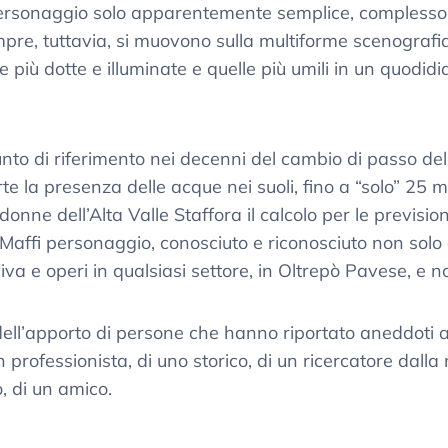
personaggio solo apparentemente semplice, complesso,
empre, tuttavia, si muovono sulla multiforme scenografi
le più dotte e illuminate e quelle più umili in un quodid
nto di riferimento nei decenni del cambio di passo dell’
 la presenza delle acque nei suoli, fino a “solo” 25 me
onne dell’Alta Valle Staffora il calcolo per le previsio
Maffi personaggio, conosciuto e riconosciuto non solo 
iva e operi in qualsiasi settore, in Oltrepò Pavese, e n
dell’apporto di persone che hanno riportato aneddoti a
un professionista, di uno storico, di un ricercatore dall
, di un amico.